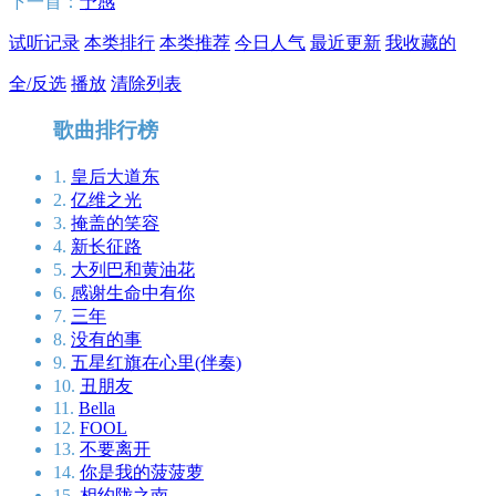
下一首：
予感
试听记录
本类排行
本类推荐
今日人气
最近更新
我收藏的
全/反选
播放
清除列表
歌曲排行榜
1.
皇后大道东
2.
亿维之光
3.
掩盖的笑容
4.
新长征路
5.
大列巴和黄油花
6.
感谢生命中有你
7.
三年
8.
没有的事
9.
五星红旗在心里(伴奏)
10.
丑朋友
11.
Bella
12.
FOOL
13.
不要离开
14.
你是我的菠菠萝
15.
相约陇之南