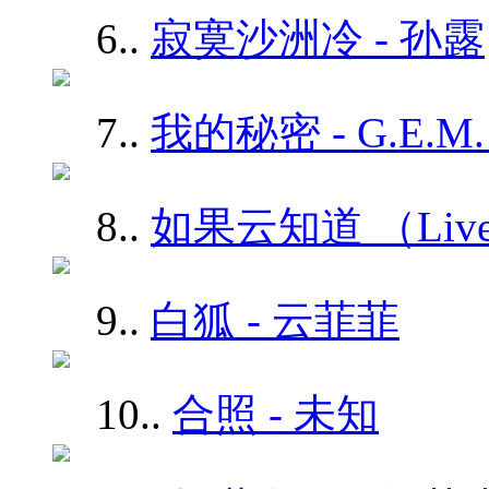
6.
.
寂寞沙洲冷 - 孙露
7.
.
我的秘密 - G.E.M
8.
.
如果云知道 （Live
9.
.
白狐 - 云菲菲
10.
.
合照 - 未知