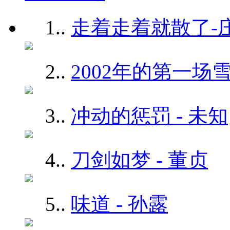
1.
.
走着走着就散了-庄
2.
.
2002年的第一场雪
3.
.
冲动的惩罚 - 未知
4.
.
刀剑如梦 - 董贞
5.
.
味道 - 孙露