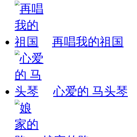
再唱我的祖国
心爱的 马头琴