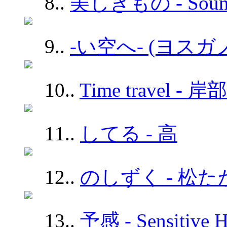
8.
.
美しきもの - Sound
9.
.
-い空へ- (ヨスガ
10.
.
Time travel - 
11.
.
してる - 高
12.
.
のしずく - 松た
13.
.
予感 - Sensitive H