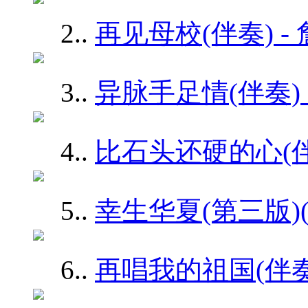
2.
.
再见母校(伴奏) -
3.
.
异脉手足情(伴奏) 
4.
.
比石头还硬的心(伴奏
5.
.
幸生华夏(第三版)(
6.
.
再唱我的祖国(伴奏)