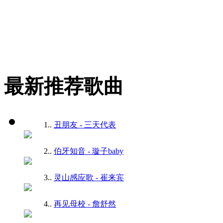
最新推荐歌曲
1.
.
丑朋友 - 三天代表
2.
.
伯牙知音 - 璇子baby
3.
.
灵山感应歌 - 崔来宾
4.
.
再见母校 - 詹舒然