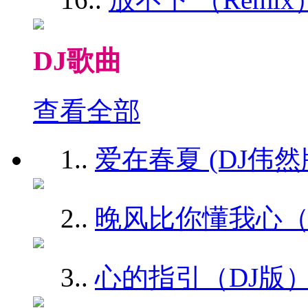
DJ歌曲
查看全部
1.
.
爱在春夏 (DJ伟然版
2.
.
晚风比你懂我心（D
3.
.
心的指引（DJ版）