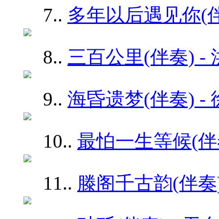
7.
.
多年以后遇见你(伴奏
8.
.
三百公里(伴奏) -
9.
.
海昏遗梦(伴奏) -
10.
.
最怕一生等候(伴奏
11.
.
滕阁千古韵(伴奏)