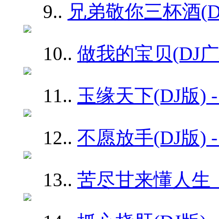
9.
.
兄弟敬你三杯酒(DJ
10.
.
做我的宝贝(DJ广
11.
.
玉缘天下(DJ版) 
12.
.
不愿放手(DJ版) 
13.
.
苦尽甘来懂人生（D