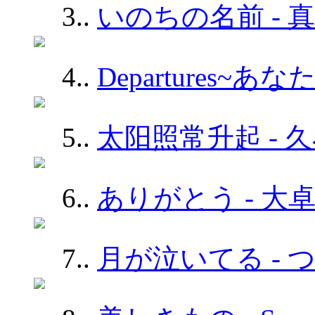
3.
.
いのちの名前 - 
4.
.
Departures~あ
5.
.
太阳照常升起 - 
6.
.
ありがとう - 大
7.
.
月が泣いてる - 