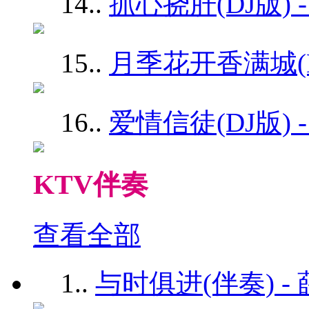
14.
.
抓心挠肝(DJ版) 
15.
.
月季花开香满城(DJ
16.
.
爱情信徒(DJ版) 
KTV伴奏
查看全部
1.
.
与时俱进(伴奏) -