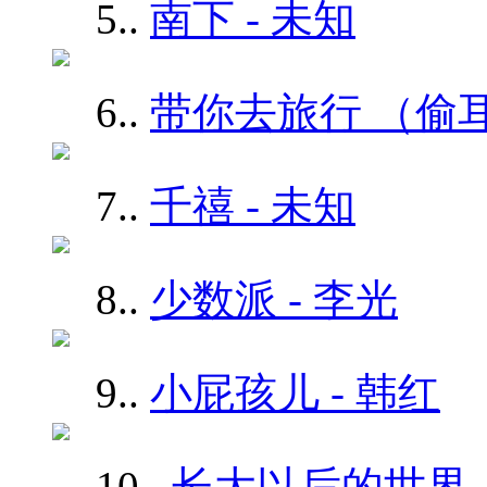
5.
.
南下 - 未知
6.
.
带你去旅行 （偷耳
7.
.
千禧 - 未知
8.
.
少数派 - 李光
9.
.
小屁孩儿 - 韩红
10.
.
长大以后的世界 -