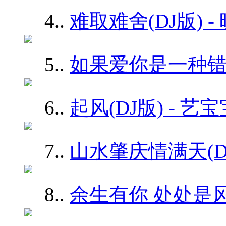
4.
.
难取难舍(DJ版) -
5.
.
如果爱你是一种错(D
6.
.
起风(DJ版) - 
7.
.
山水肇庆情满天(DJ
8.
.
余生有你 处处是风景