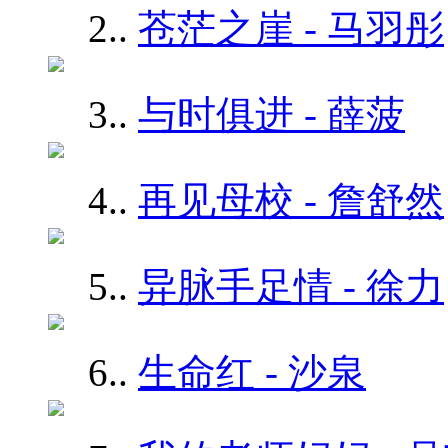
2.
.
苍茫之崖 - 马羽彤
3.
.
与时俱进 - 薛菠
4.
.
再见母校 - 詹舒然
5.
.
异脉手足情 - 徐力
6.
.
生命红 - 沙泉