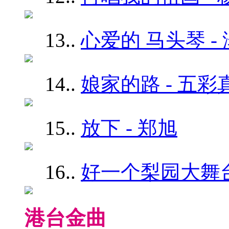
13.
.
心爱的 马头琴 -
14.
.
娘家的路 - 五彩
15.
.
放下 - 郑旭
16.
.
好一个梨园大舞台
港台金曲