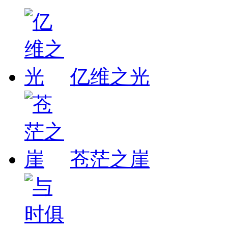
亿维之光
苍茫之崖