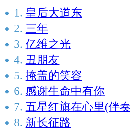
1.
皇后大道东
2.
三年
3.
亿维之光
4.
丑朋友
5.
掩盖的笑容
6.
感谢生命中有你
7.
五星红旗在心里(伴奏
8.
新长征路