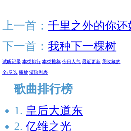
上一首：
千里之外的你还
下一首：
我种下一棵树
试听记录
本类排行
本类推荐
今日人气
最近更新
我收藏的
全/反选
播放
清除列表
歌曲排行榜
1.
皇后大道东
2.
亿维之光