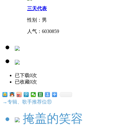
三天代表
性别：男
人气：
6030859
已下载0次
已收藏0次
→专辑、歌手推荐位⑪
掩盖的笑容