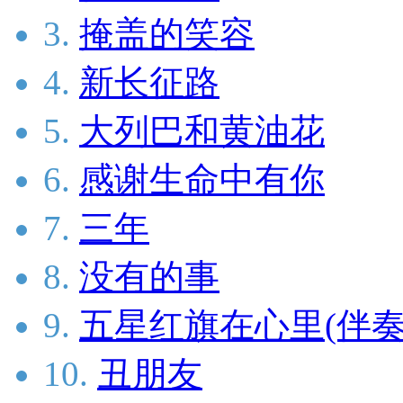
3.
掩盖的笑容
4.
新长征路
5.
大列巴和黄油花
6.
感谢生命中有你
7.
三年
8.
没有的事
9.
五星红旗在心里(伴奏
10.
丑朋友