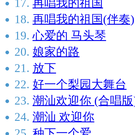
17.
再唱我的祖国
18.
再唱我的祖国(伴奏)
19.
心爱的 马头琴
20.
娘家的路
21.
放下
22.
好一个梨园大舞台
23.
潮汕欢迎你 (合唱版
24.
潮汕 欢迎你
25.
种下一个爱