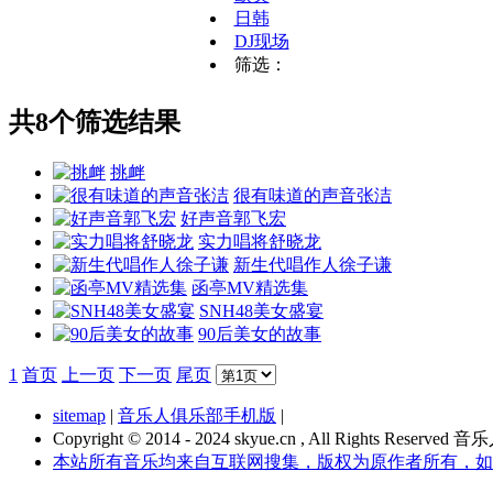
日韩
DJ现场
筛选：
共8个筛选结果
挑衅
很有味道的声音张洁
好声音郭飞宏
实力唱将舒晓龙
新生代唱作人徐子谦
函亭MV精选集
SNH48美女盛宴
90后美女的故事
1
首页
上一页
下一页
尾页
sitemap
|
音乐人俱乐部手机版
|
Copyright © 2014 - 2024 skyue.cn , All Rights Rese
本站所有音乐均来自互联网搜集，版权为原作者所有，如