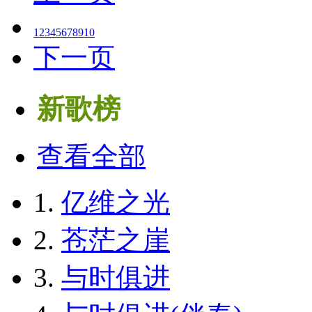
1
2
3
4
5
6
7
8
9
10
下一页
新歌榜
查看全部
1.
亿维之光
2.
苍茫之崖
3.
与时俱进