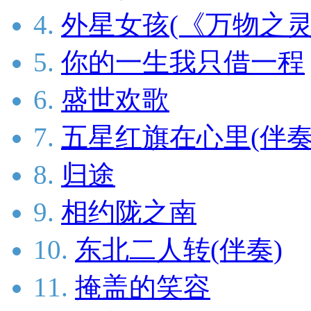
4.
外星女孩(《万物之灵
5.
你的一生我只借一程
6.
盛世欢歌
7.
五星红旗在心里(伴奏
8.
归途
9.
相约陇之南
10.
东北二人转(伴奏)
11.
掩盖的笑容