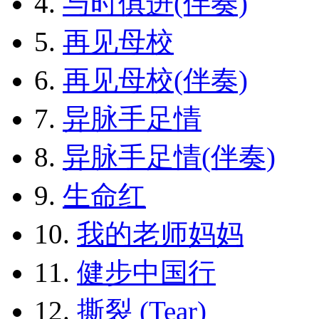
4.
与时俱进(伴奏)
5.
再见母校
6.
再见母校(伴奏)
7.
异脉手足情
8.
异脉手足情(伴奏)
9.
生命红
10.
我的老师妈妈
11.
健步中国行
12.
撕裂 (Tear)