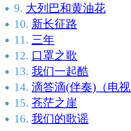
9.
大列巴和黄油花
10.
新长征路
11.
三年
12.
口罩之歌
13.
我们一起酷
14.
滴答滴(伴奏)（电
15.
苍茫之崖
16.
我们的歌谣