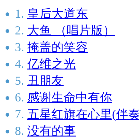
1.
皇后大道东
2.
大鱼 （唱片版）
3.
掩盖的笑容
4.
亿维之光
5.
丑朋友
6.
感谢生命中有你
7.
五星红旗在心里(伴奏
8.
没有的事