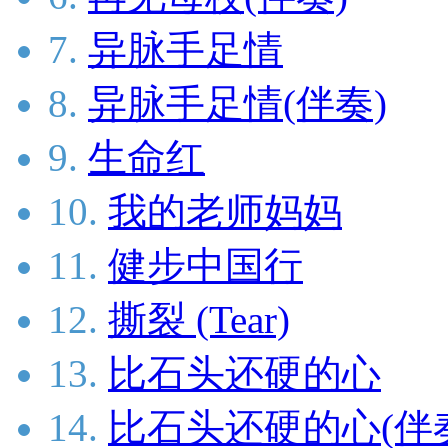
7.
异脉手足情
8.
异脉手足情(伴奏)
9.
生命红
10.
我的老师妈妈
11.
健步中国行
12.
撕裂 (Tear)
13.
比石头还硬的心
14.
比石头还硬的心(伴