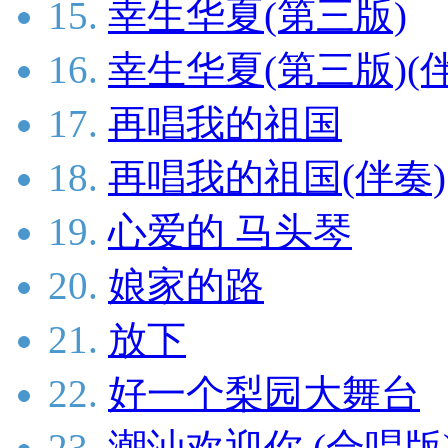
15.
幸生华夏(第三版)
16.
幸生华夏(第三版)(
17.
再唱我的祖国
18.
再唱我的祖国(伴奏)
19.
心爱的 马头琴
20.
娘家的路
21.
放下
22.
好一个梨园大舞台
23.
潮汕欢迎你 (合唱版