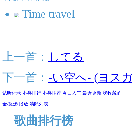
Time travel
上一首：
してる
下一首：
-い空へ- (ヨス
试听记录
本类排行
本类推荐
今日人气
最近更新
我收藏的
全/反选
播放
清除列表
歌曲排行榜