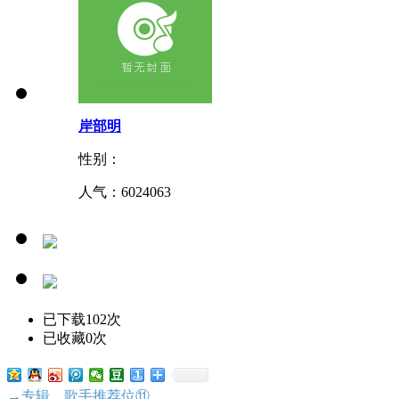
岸部明
性别：
人气：
6024063
已下载102次
已收藏0次
→专辑、歌手推荐位⑪