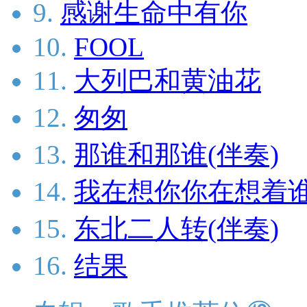
9.
感谢生命中有你
10.
FOOL
11.
大列巴和黄油花
12.
匆匆
13.
那谁和那谁(伴奏)
14.
我在想你你在想着谁
15.
东北二人转(伴奏)
16.
结果