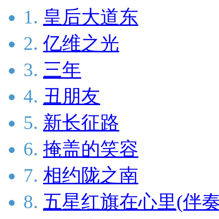
1.
皇后大道东
2.
亿维之光
3.
三年
4.
丑朋友
5.
新长征路
6.
掩盖的笑容
7.
相约陇之南
8.
五星红旗在心里(伴奏