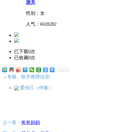
连天
性别：女
人气：
6028282
已下载0次
已收藏0次
→专辑、歌手推荐位⑪
爱自己（伴奏）
上一首：
爸爸妈妈