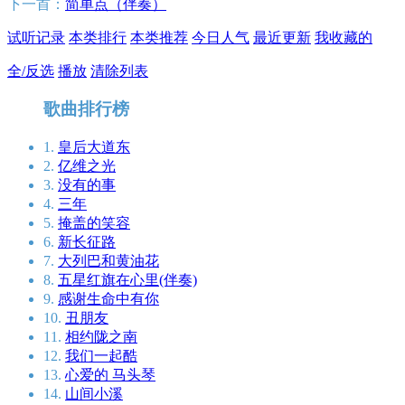
下一首：
简单点（伴奏）
试听记录
本类排行
本类推荐
今日人气
最近更新
我收藏的
全/反选
播放
清除列表
歌曲排行榜
1.
皇后大道东
2.
亿维之光
3.
没有的事
4.
三年
5.
掩盖的笑容
6.
新长征路
7.
大列巴和黄油花
8.
五星红旗在心里(伴奏)
9.
感谢生命中有你
10.
丑朋友
11.
相约陇之南
12.
我们一起酷
13.
心爱的 马头琴
14.
山间小溪