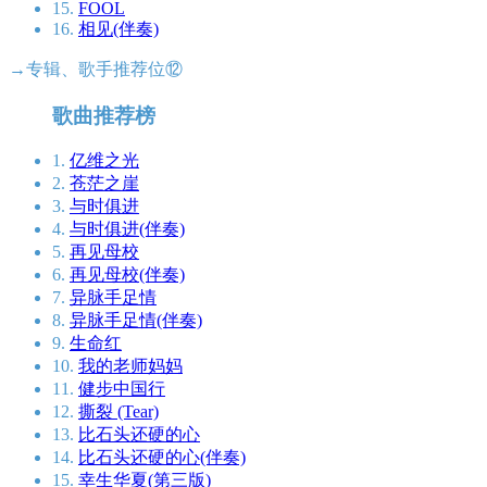
15.
FOOL
16.
相见(伴奏)
→专辑、歌手推荐位⑫
歌曲推荐榜
1.
亿维之光
2.
苍茫之崖
3.
与时俱进
4.
与时俱进(伴奏)
5.
再见母校
6.
再见母校(伴奏)
7.
异脉手足情
8.
异脉手足情(伴奏)
9.
生命红
10.
我的老师妈妈
11.
健步中国行
12.
撕裂 (Tear)
13.
比石头还硬的心
14.
比石头还硬的心(伴奏)
15.
幸生华夏(第三版)